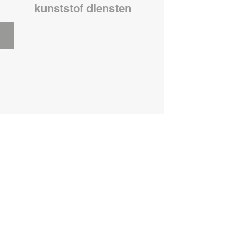
kunststof diensten
Kozijnen en ramen
Deuren